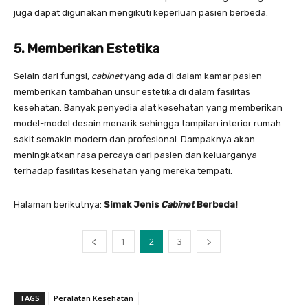
juga dapat digunakan mengikuti keperluan pasien berbeda.
5. Memberikan Estetika
Selain dari fungsi,
cabinet
yang ada di dalam kamar pasien
memberikan tambahan unsur estetika di dalam fasilitas
kesehatan. Banyak penyedia alat kesehatan yang memberikan
model-model desain menarik sehingga tampilan interior rumah
sakit semakin modern dan profesional. Dampaknya akan
meningkatkan rasa percaya dari pasien dan keluarganya
terhadap fasilitas kesehatan yang mereka tempati.
Halaman berikutnya:
Simak Jenis
Cabinet
Berbeda!
1
2
3
TAGS
Peralatan Kesehatan