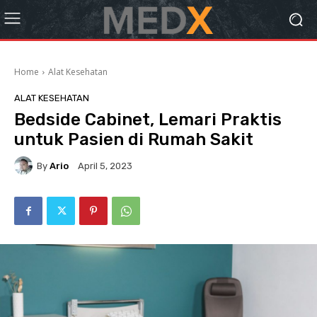
Home
Alat Kesehatan
ALAT KESEHATAN
Bedside Cabinet, Lemari Praktis
untuk Pasien di Rumah Sakit
By
Ario
April 5, 2023