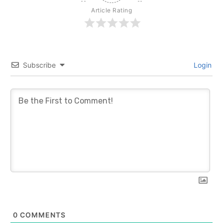
Article Rating
Subscribe
Login
0
COMMENTS